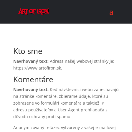
Kto sme
Navrhovaný text:
Adresa našej webovej stránky je:
https://www.artofiron.sk.
Komentáre
Navrhovaný text:
Keď návštevníci webu zanechavajú
na stránke komentáre, zbierame údaje, ktoré sú
zobrazené vo formulári komentára a taktiež IP
adresu používateľov a User Agent prehliadača z
dôvodu ochrany proti spamu.
Anonymizovaný reťazec vytvorený z vašej e-mailovej