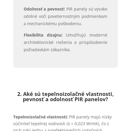
Odolnosť a pevnosť:
PIR panely sú vysoko
odolné voči poveternostným podmienkam
a mechanickému poškodeniu.
Flexibilita dizajnu:
Umožňujú moderné
architektonické riešenia a prispôsobenie
požiadavkám zákazníka.
2. Aké sú tepelnoizolačné vlastnosti,
pevnosť a odolnosť PIR panelov?
Tepelnoizolačné vlastnosti:
PIR panely majú nízky
súčiniteľ tepelnej vodivosti
(λ = 0,023 W/mK)
, čo z
nich robí jednu z najefektívnejších izolačných