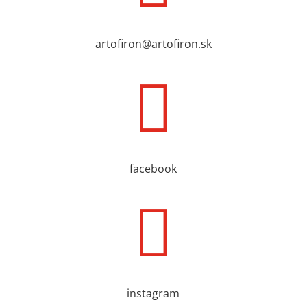
artofiron@artofiron.sk

facebook

instagram