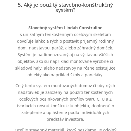
5. Aký je použitý stavebno-konštrukčný
systém?
Stavebný systém Lindab Construline
s unikátnym tenkostenným oceľovým skeletom
dovoľuje ľahko a rýchlo postaviť príjemný rodinný
dom, nadstavbu, garáž, alebo záhradný domček.
Systém je nadimenzovaný aj na výstavbu väčších
objektov, ako sú napríklad montované výrobné či
skladové haly, alebo nadstavby na rôzne existujúce
objekty ako napríklad školy a paneláky.
Celý tento systém montovaných domov či obytných
nadstavieb je založený na použití tenkostenných
oceľových pozinkovaných profilov tvaru C, U a Z
tvoriacich nosnú konštrukciu objektu, doplnenú o
zateplenie a opláštenie podľa individuálnych
predstáv investora.
Oceľ je stavebný materiál, ktorý nesklame. Je odolný