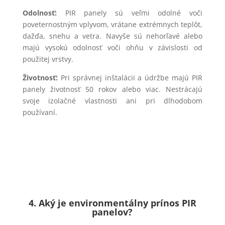
Odolnosť:
PIR panely sú veľmi odolné voči
poveternostným vplyvom, vrátane extrémnych teplôt,
dažďa, snehu a vetra. Navyše sú nehorľavé alebo
majú vysokú odolnosť voči ohňu v závislosti od
použitej vrstvy.
Životnosť:
Pri správnej inštalácii a údržbe majú PIR
panely životnosť 50 rokov alebo viac. Nestrácajú
svoje izolačné vlastnosti ani pri dlhodobom
používaní.
4. Aký je environmentálny prínos PIR
panelov?